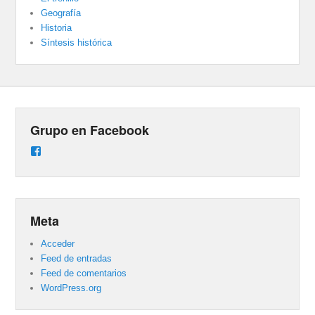
Geografía
Historia
Síntesis histórica
Grupo en Facebook
Ver
perfil
de
groups/487824458431877/learning_content
en
Facebook
Meta
Acceder
Feed de entradas
Feed de comentarios
WordPress.org