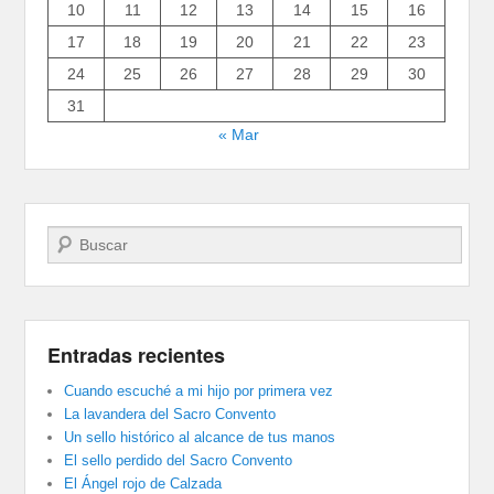
10
11
12
13
14
15
16
17
18
19
20
21
22
23
24
25
26
27
28
29
30
31
« Mar
Buscar
Entradas recientes
Cuando escuché a mi hijo por primera vez
La lavandera del Sacro Convento
Un sello histórico al alcance de tus manos
El sello perdido del Sacro Convento
El Ángel rojo de Calzada