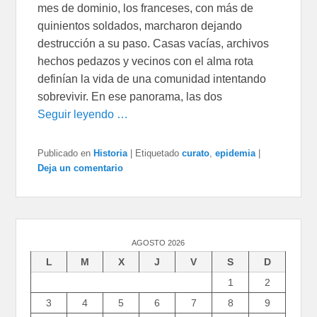
mes de dominio, los franceses, con más de
quinientos soldados, marcharon dejando
destrucción a su paso. Casas vacías, archivos
hechos pedazos y vecinos con el alma rota
definían la vida de una comunidad intentando
sobrevivir. En ese panorama, las dos
Seguir leyendo …
Publicado en
Historia
|
Etiquetado
curato
,
epidemia
|
Deja un comentario
AGOSTO 2026
L
M
X
J
V
S
D
1
2
3
4
5
6
7
8
9