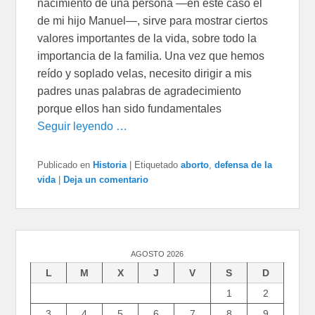
nacimiento de una persona —en este caso el
de mi hijo Manuel—, sirve para mostrar ciertos
valores importantes de la vida, sobre todo la
importancia de la familia. Una vez que hemos
reído y soplado velas, necesito dirigir a mis
padres unas palabras de agradecimiento
porque ellos han sido fundamentales
Seguir leyendo …
Publicado en
Historia
|
Etiquetado
aborto
,
defensa de la
vida
|
Deja un comentario
AGOSTO 2026
L
M
X
J
V
S
D
1
2
3
4
5
6
7
8
9