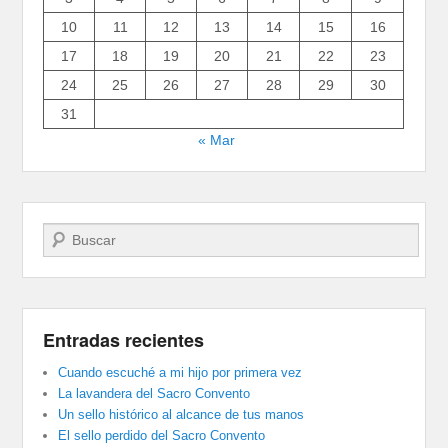
10
11
12
13
14
15
16
17
18
19
20
21
22
23
24
25
26
27
28
29
30
31
« Mar
Buscar
Entradas recientes
Cuando escuché a mi hijo por primera vez
La lavandera del Sacro Convento
Un sello histórico al alcance de tus manos
El sello perdido del Sacro Convento