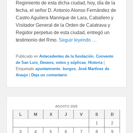
Regimiento de esta dicha ciudad, hoy, día de la
fecha, el señor D. Antonio Alonso Fernández de
Castro Aguilera Manrique de Lara, Caballero y
Visitador General de la Orden de Calatrava y
Regidor perpetuo de esta ciudad, entregó un
testimonio del Rmo.
Seguir leyendo …
Publicado en
Antecedentes de la fundación
,
Convento
de San Luis
,
Deseos, votos y súplicas
,
Historia
|
Etiquetado
ayuntamiento
,
burgos
,
José Martínez de
Araujo
|
Deja un comentario
AGOSTO 2026
L
M
X
J
V
S
D
1
2
3
4
5
6
7
8
9