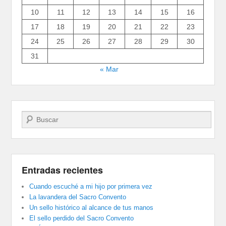
10
11
12
13
14
15
16
17
18
19
20
21
22
23
24
25
26
27
28
29
30
31
« Mar
Buscar
Entradas recientes
Cuando escuché a mi hijo por primera vez
La lavandera del Sacro Convento
Un sello histórico al alcance de tus manos
El sello perdido del Sacro Convento