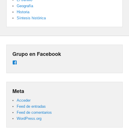
Geografía
Historia
Síntesis histórica
Grupo en Facebook
Ver
perfil
de
groups/487824458431877/learning_content
en
Facebook
Meta
Acceder
Feed de entradas
Feed de comentarios
WordPress.org