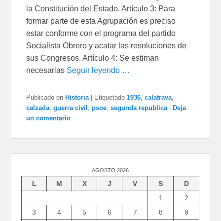
la Constitución del Estado. Artículo 3: Para
formar parte de esta Agrupación es preciso
estar conforme con el programa del partido
Socialista Obrero y acatar las resoluciones de
sus Congresos. Artículo 4: Se estiman
necesarias
Seguir leyendo …
Publicado en
Historia
|
Etiquetado
1936
,
calatrava
,
calzada
,
guerra civil
,
psoe
,
segunda republica
|
Deja
un comentario
AGOSTO 2026
L
M
X
J
V
S
D
1
2
3
4
5
6
7
8
9