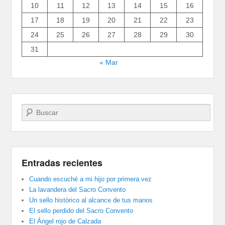
10
11
12
13
14
15
16
17
18
19
20
21
22
23
24
25
26
27
28
29
30
31
« Mar
Buscar
Entradas recientes
Cuando escuché a mi hijo por primera vez
La lavandera del Sacro Convento
Un sello histórico al alcance de tus manos
El sello perdido del Sacro Convento
El Ángel rojo de Calzada