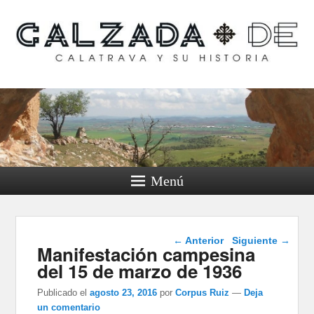
Calzada de Calatrava y
su historia
Menú
Navegación de
←
Anterior
Siguiente
→
Manifestación campesina
entradas
del 15 de marzo de 1936
Publicado el
agosto 23, 2016
por
Corpus Ruiz
—
Deja
un comentario