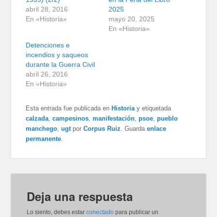
abril 28, 2016
2025
En «Historia»
mayo 20, 2025
En «Historia»
Detenciones e
incendios y saqueos
durante la Guerra Civil
abril 26, 2016
En «Historia»
Esta entrada fue publicada en
Historia
y etiquetada
calzada
,
campesinos
,
manifestación
,
psoe
,
pueblo
manchego
,
ugt
por
Corpus Ruiz
. Guarda
enlace
permanente
.
Deja una respuesta
Lo siento, debes estar
conectado
para publicar un