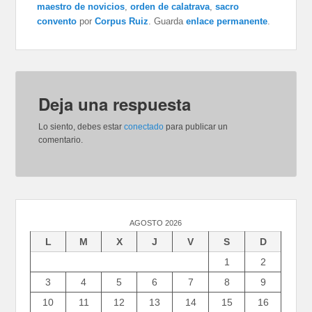
maestro de novicios
,
orden de calatrava
,
sacro
convento
por
Corpus Ruiz
. Guarda
enlace permanente
.
Deja una respuesta
Lo siento, debes estar
conectado
para publicar un
comentario.
AGOSTO 2026
L
M
X
J
V
S
D
1
2
3
4
5
6
7
8
9
10
11
12
13
14
15
16