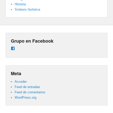
Historia
Síntesis histórica
Grupo en Facebook
Ver
perfil
de
groups/487824458431877/learning_content
en
Facebook
Meta
Acceder
Feed de entradas
Feed de comentarios
WordPress.org