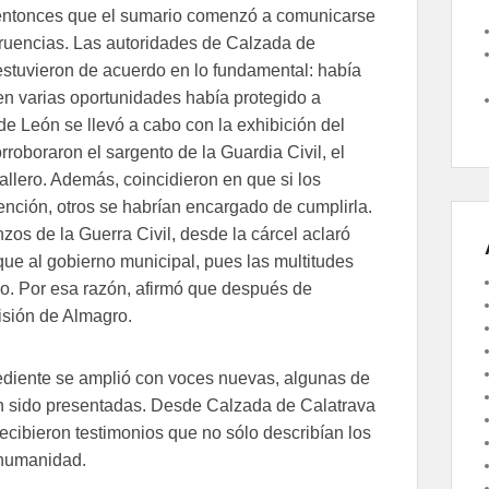
e entonces que el sumario comenzó a comunicarse
ruencias. Las autoridades de Calzada de
estuvieron de acuerdo en lo fundamental: había
en varias oportunidades había protegido a
e León se llevó a cabo con la exhibición del
orroboraron el sargento de la Guardia Civil, el
allero. Además, coincidieron en que si los
nción, otros se habrían encargado de cumplirla.
zos de la Guerra Civil, desde la cárcel aclaró
aque al gobierno municipal, pues las multitudes
o. Por esa razón, afirmó que después de
risión de Almagro.
ediente se amplió con voces nuevas, algunas de
an sido presentadas. Desde Calzada de Calatrava
recibieron testimonios que no sólo describían los
 humanidad.