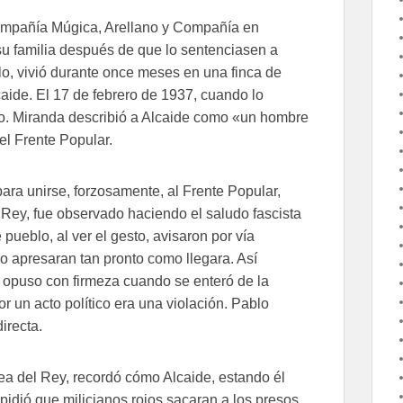
 compañía Múgica, Arellano y Compañía en
u familia después de que lo sentenciasen a
lo, vivió durante once meses en una finca de
aide. El 17 de febrero de 1937, cuando lo
lo. Miranda describió a Alcaide como «un hombre
el Frente Popular.
ara unirse, forzosamente, al Frente Popular,
l Rey, fue observado haciendo el saludo fascista
pueblo, al ver el gesto, avisaron por vía
o apresaran tan pronto como llegara. Así
 opuso con firmeza cuando se enteró de la
 un acto político era una violación. Pablo
irecta.
dea del Rey, recordó cómo Alcaide, estando él
pidió que milicianos rojos sacaran a los presos