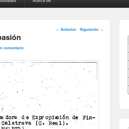
iosidades
Acerca de
Navegación de
←
Anterior
Siguiente
→
entradas
pasión
un comentario