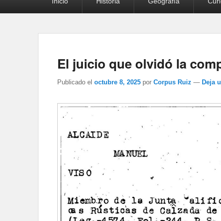
Inicio
Historia
Geografía
Cur
principal
El juicio que olvidó la com
Publicado el
octubre 8, 2025
por
Corpus Ruiz
—
Deja 