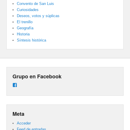
Convento de San Luis
Curiosidades
Deseos, votos y súplicas
El trenillo
Geografía
Historia
Síntesis histórica
Grupo en Facebook
Ver
perfil
de
groups/487824458431877/learning_content
en
Facebook
Meta
Acceder
Feed de entradas