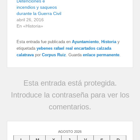
Detenciones e
incendios y saqueos
durante la Guerra Civil
abril 26, 2016
En «Historia»
Esta entrada fue publicada en
Ayuntamiento
,
Historia
y
etiquetada
yebenes rafael real encartados calzada
calatrava
por
Corpus Ruiz
. Guarda
enlace permanente
.
Esta entrada está protegida.
Introduce la contraseña para ver los
comentarios.
AGOSTO 2026
L
M
X
J
V
S
D