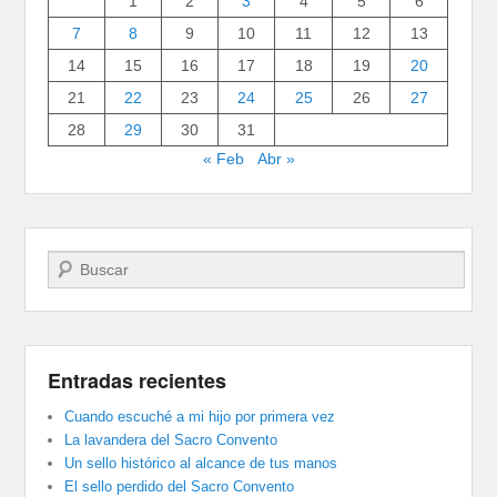
1
2
3
4
5
6
7
8
9
10
11
12
13
14
15
16
17
18
19
20
21
22
23
24
25
26
27
28
29
30
31
« Feb
Abr »
Buscar
Entradas recientes
Cuando escuché a mi hijo por primera vez
La lavandera del Sacro Convento
Un sello histórico al alcance de tus manos
El sello perdido del Sacro Convento