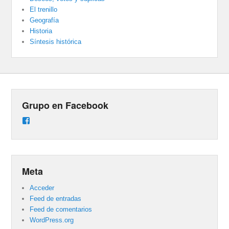
El trenillo
Geografía
Historia
Síntesis histórica
Grupo en Facebook
Ver
perfil
de
groups/487824458431877/learning_content
en
Facebook
Meta
Acceder
Feed de entradas
Feed de comentarios
WordPress.org