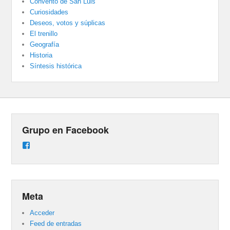
Convento de San Luis
Curiosidades
Deseos, votos y súplicas
El trenillo
Geografía
Historia
Síntesis histórica
Grupo en Facebook
Ver
perfil
de
groups/487824458431877/learning_content
en
Facebook
Meta
Acceder
Feed de entradas