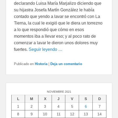
declarando Luisa María Marjalizo diciendo que
su hijastra Josefa Martín González le había
contado que yendo a lavar se encontró con La
Tierna, la cual le exigió que le diera un torrezno
a lo que respondió que cómo en esos
momentos iba a llevar eso; y al poco rato de
comenzar a lavar le dieron unos dolores muy
fuertes.
Seguir leyendo …
Publicado en
Historia
|
Deja un comentario
NOVIEMBRE 2021
L
M
X
J
V
S
D
1
2
3
4
5
6
7
8
9
10
11
12
13
14