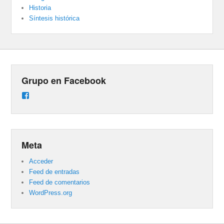
Historia
Síntesis histórica
Grupo en Facebook
Ver
perfil
de
groups/487824458431877/learning_content
en
Facebook
Meta
Acceder
Feed de entradas
Feed de comentarios
WordPress.org