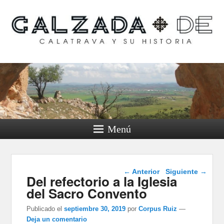
Calzada de Calatrava y
su historia
Menú
Navegación de
←
Anterior
Siguiente
→
Del refectorio a la Iglesia
entradas
del Sacro Convento
Publicado el
septiembre 30, 2019
por
Corpus Ruiz
—
Deja un comentario