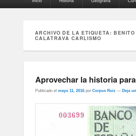
Inicio
Historia
Geografía
Cur
principal
ARCHIVO DE LA ETIQUETA:
BENITO
CALATRAVA CARLISMO
Aprovechar la historia par
Publicado el
mayo 11, 2016
por
Corpus Ruiz
—
Deja u