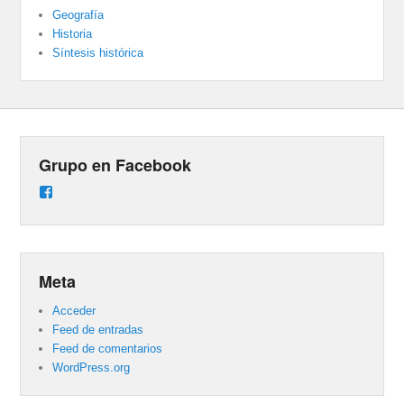
Geografía
Historia
Síntesis histórica
Grupo en Facebook
Ver
perfil
de
groups/487824458431877/learning_content
en
Facebook
Meta
Acceder
Feed de entradas
Feed de comentarios
WordPress.org