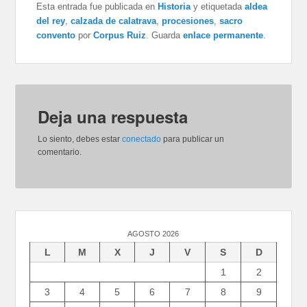
Esta entrada fue publicada en
Historia
y etiquetada
aldea
del rey
,
calzada de calatrava
,
procesiones
,
sacro
convento
por
Corpus Ruiz
. Guarda
enlace permanente
.
Deja una respuesta
Lo siento, debes estar
conectado
para publicar un
comentario.
AGOSTO 2026
L
M
X
J
V
S
D
1
2
3
4
5
6
7
8
9