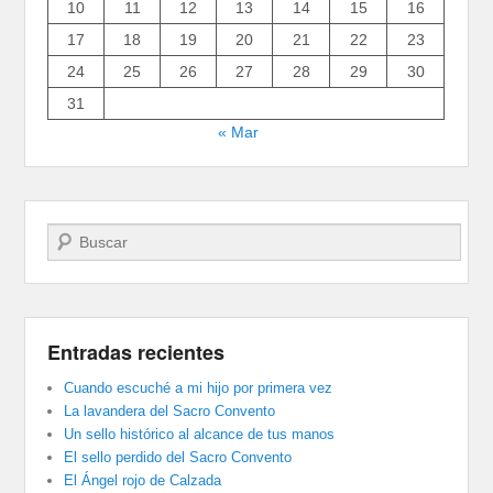
10
11
12
13
14
15
16
17
18
19
20
21
22
23
24
25
26
27
28
29
30
31
« Mar
Buscar
Entradas recientes
Cuando escuché a mi hijo por primera vez
La lavandera del Sacro Convento
Un sello histórico al alcance de tus manos
El sello perdido del Sacro Convento
El Ángel rojo de Calzada