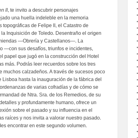
n II
, te invito a descubrir personajes
ejado una huella indeleble en la memoria
 topográficas de Felipe II, el Catastro de
la Inquisición de Toledo. Desentraño el origen
omiendas —Obrería y Castellanos—. La
lo —con sus desafíos, triunfos e incidentes,
el papel que jugó en la construcción del Hotel
s más. Podrás leer recuerdos sobre los tres
de muchos calzadeños. A través de sucesos poco
Lisboa hasta la inauguración de la fábrica del
ordenanzas de varias cofradías y de cómo se
Hermandad de Ntra. Sra. de los Remedios, de su
n detalles y profundamente humano, ofrece un
flexión sobre el pasado y su influencia en el
s raíces y nos invita a valorar nuestro pasado.
des encontrar en este segundo volumen.