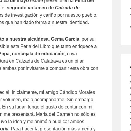
mo 25 de mayo
estaré presente en la
Feria del
r el
segundo volumen de
Calzada de
años de investigación y cariño por nuestro pueblo,
os que han dado forma a nuestra identidad.
to a nuestra alcaldesa, Gema García
, por su
sible esta Feria del Libro que tanto enriquece a
Pepa, concejala de educación
, cuya
tura en Calzada de Calatrava es un pilar
 ambas por invitarme a compartir esta obra con
ecial. Inicialmente, mi amigo Cándido Morales
mer volumen, iba a acompañarme. Sin embargo,
. En su lugar, tengo el gusto de contar con mi
n me presentará. María del Carmen no sólo es
tuvo la idea y me animó a publicar ambos
oria
. Para hacer la presentación más amena y