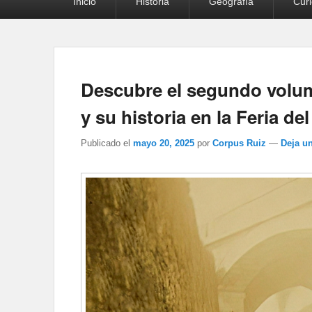
Inicio
Historia
Geografía
Cur
principal
Descubre el segundo volum
y su historia en la Feria de
Publicado el
mayo 20, 2025
por
Corpus Ruiz
—
Deja u