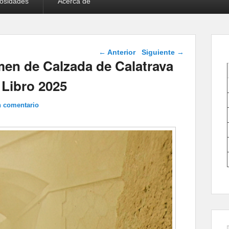
iosidades
Acerca de
Navegación de
←
Anterior
Siguiente
→
entradas
en de Calzada de Calatrava
l Libro 2025
n comentario