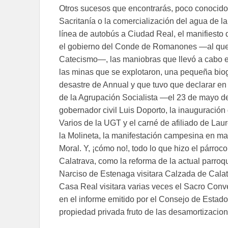
Otros sucesos que encontrarás, poco conocidos
Sacritanía o la comercialización del agua de la
línea de autobús a Ciudad Real, el manifiesto 
el gobierno del Conde de Romanones —al quere
Catecismo—, las maniobras que llevó a cabo el
las minas que se explotaron, una pequeña biog
desastre de Annual y que tuvo que declarar en
de la Agrupación Socialista —el 23 de mayo de 
gobernador civil Luis Doporto, la inauguración
Varios de la UGT y el carné de afiliado de Lau
la Molineta, la manifestación campesina en ma
Moral. Y, ¡cómo no!, todo lo que hizo el párr
Calatrava, como la reforma de la actual parro
Narciso de Estenaga visitara Calzada de Cala
Casa Real visitara varias veces el Sacro Conv
en el informe emitido por el Consejo de Estado
propiedad privada fruto de las desamortizacion