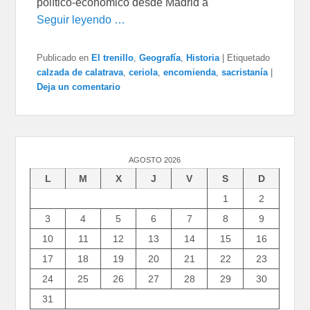
político-económico desde Madrid a
Seguir leyendo …
Publicado en
El trenillo
,
Geografía
,
Historia
|
Etiquetado
calzada de calatrava
,
ceriola
,
encomienda
,
sacristanía
|
Deja un comentario
AGOSTO 2026
L
M
X
J
V
S
D
1
2
3
4
5
6
7
8
9
10
11
12
13
14
15
16
17
18
19
20
21
22
23
24
25
26
27
28
29
30
31