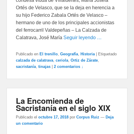
condesa viuda de Villafuertes, María Josefa
Ortés de Velasco, que se la deja en herencia a
su hijo Federico Zabala Ortés de Velasco –
hermano de uno de los principales accionistas
del ferrocarril Valdepeñas – La Calzada de
Calatrava, José María
Seguir leyendo …
Publicado en
El trenillo
,
Geografía
,
Historia
|
Etiquetado
calzada de calatrava
,
ceriola
,
Ortiz de Zárate
,
sacristanía
,
tinajas
|
2 comentarios ↓
La Encomienda de
Sacristanía en el siglo XIX
Publicado el
octubre 17, 2018
por
Corpus Ruiz
—
Deja
un comentario