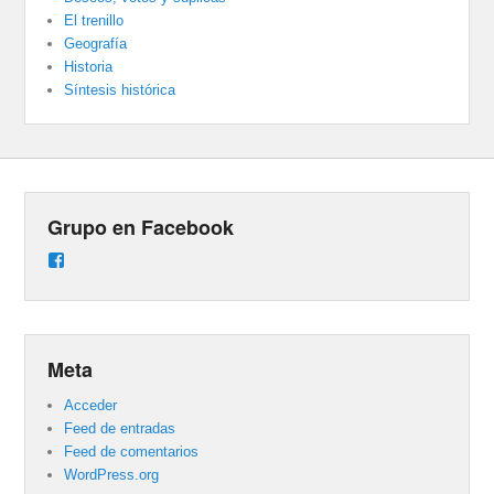
El trenillo
Geografía
Historia
Síntesis histórica
Grupo en Facebook
Ver
perfil
de
groups/487824458431877/learning_content
en
Facebook
Meta
Acceder
Feed de entradas
Feed de comentarios
WordPress.org