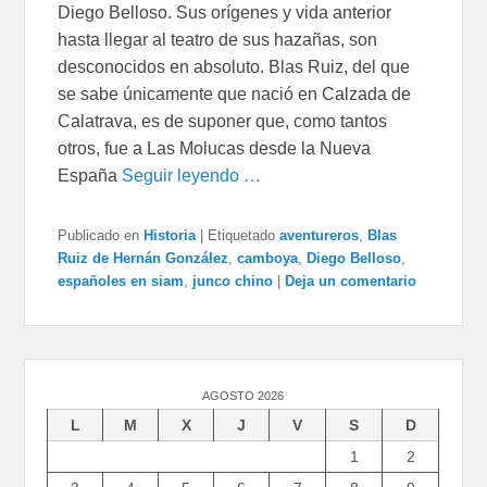
Diego Belloso. Sus orígenes y vida anterior
hasta llegar al teatro de sus hazañas, son
desconocidos en absoluto. Blas Ruiz, del que
se sabe únicamente que nació en Calzada de
Calatrava, es de suponer que, como tantos
otros, fue a Las Molucas desde la Nueva
España
Seguir leyendo …
Publicado en
Historia
|
Etiquetado
aventureros
,
Blas
Ruiz de Hernán González
,
camboya
,
Diego Belloso
,
españoles en siam
,
junco chino
|
Deja un comentario
AGOSTO 2026
L
M
X
J
V
S
D
1
2