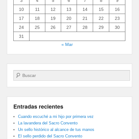
3
4
5
6
7
8
9
10
11
12
13
14
15
16
17
18
19
20
21
22
23
24
25
26
27
28
29
30
31
« Mar
Buscar
Entradas recientes
Cuando escuché a mi hijo por primera vez
La lavandera del Sacro Convento
Un sello histórico al alcance de tus manos
El sello perdido del Sacro Convento