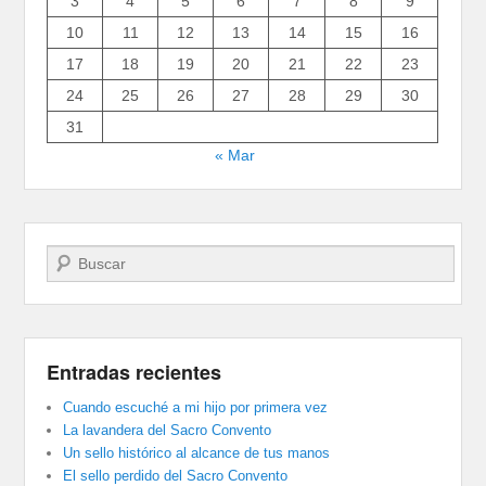
3
4
5
6
7
8
9
10
11
12
13
14
15
16
17
18
19
20
21
22
23
24
25
26
27
28
29
30
31
« Mar
Buscar
Entradas recientes
Cuando escuché a mi hijo por primera vez
La lavandera del Sacro Convento
Un sello histórico al alcance de tus manos
El sello perdido del Sacro Convento