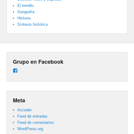
El trenillo
Geografía
Historia
Síntesis histórica
Grupo en Facebook
Ver
perfil
de
groups/487824458431877/learning_content
en
Facebook
Meta
Acceder
Feed de entradas
Feed de comentarios
WordPress.org