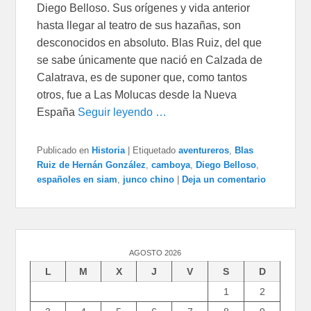
Diego Belloso. Sus orígenes y vida anterior
hasta llegar al teatro de sus hazañas, son
desconocidos en absoluto. Blas Ruiz, del que
se sabe únicamente que nació en Calzada de
Calatrava, es de suponer que, como tantos
otros, fue a Las Molucas desde la Nueva
España
Seguir leyendo …
Publicado en
Historia
|
Etiquetado
aventureros
,
Blas
Ruiz de Hernán González
,
camboya
,
Diego Belloso
,
españoles en siam
,
junco chino
|
Deja un comentario
AGOSTO 2026
L
M
X
J
V
S
D
1
2