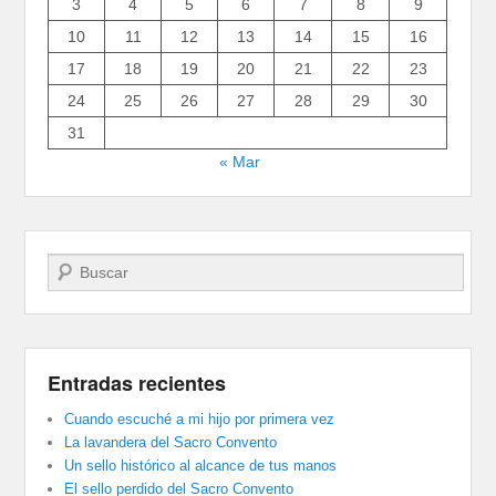
3
4
5
6
7
8
9
10
11
12
13
14
15
16
17
18
19
20
21
22
23
24
25
26
27
28
29
30
31
« Mar
Buscar
Entradas recientes
Cuando escuché a mi hijo por primera vez
La lavandera del Sacro Convento
Un sello histórico al alcance de tus manos
El sello perdido del Sacro Convento