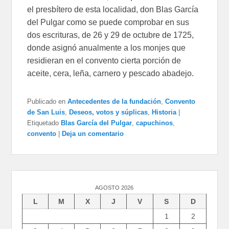
el presbítero de esta localidad, don Blas García
del Pulgar como se puede comprobar en sus
dos escrituras, de 26 y 29 de octubre de 1725,
donde asignó anualmente a los monjes que
residieran en el convento cierta porción de
aceite, cera, leña, carnero y pescado abadejo.
Publicado en
Antecedentes de la fundación
,
Convento
de San Luis
,
Deseos, votos y súplicas
,
Historia
|
Etiquetado
Blas García del Pulgar
,
capuchinos
,
convento
|
Deja un comentario
AGOSTO 2026
L
M
X
J
V
S
D
1
2