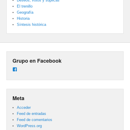
Deseos, votos y súplicas
El trenillo
Geografía
Historia
Síntesis histórica
Grupo en Facebook
Ver
perfil
de
groups/487824458431877/learning_content
en
Facebook
Meta
Acceder
Feed de entradas
Feed de comentarios
WordPress.org