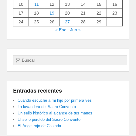
10
11
12
13
14
15
16
17
18
19
20
21
22
23
24
25
26
27
28
29
« Ene
Jun »
Buscar
Entradas recientes
Cuando escuché a mi hijo por primera vez
La lavandera del Sacro Convento
Un sello histórico al alcance de tus manos
El sello perdido del Sacro Convento
El Ángel rojo de Calzada