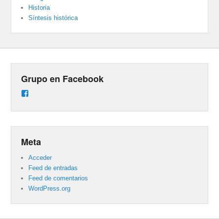
Historia
Síntesis histórica
Grupo en Facebook
Ver
perfil
de
groups/487824458431877/learning_content
en
Facebook
Meta
Acceder
Feed de entradas
Feed de comentarios
WordPress.org