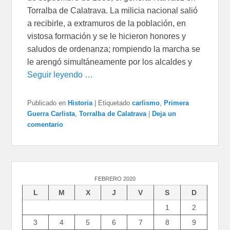
Torralba de Calatrava. La milicia nacional salió
a recibirle, a extramuros de la población, en
vistosa formación y se le hicieron honores y
saludos de ordenanza; rompiendo la marcha se
le arengó simultáneamente por los alcaldes y
Seguir leyendo …
Publicado en
Historia
|
Etiquetado
carlismo
,
Primera
Guerra Carlista
,
Torralba de Calatrava
|
Deja un
comentario
FEBRERO 2020
L
M
X
J
V
S
D
1
2
3
4
5
6
7
8
9