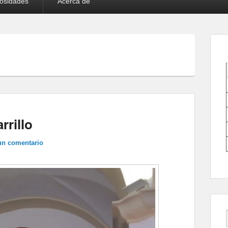
iosidades
Acerca de
rrillo
un comentario