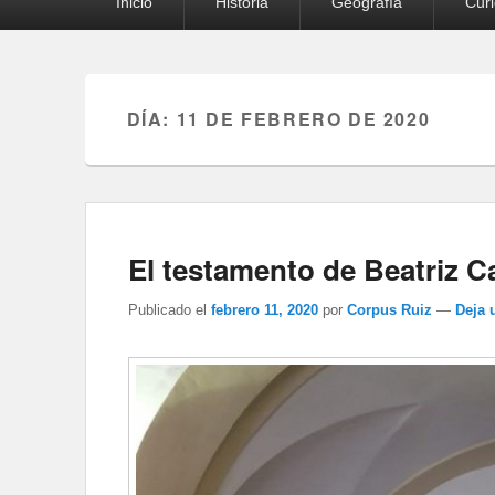
Inicio
Historia
Geografía
Cur
principal
DÍA:
11 DE FEBRERO DE 2020
El testamento de Beatriz Ca
Publicado el
febrero 11, 2020
por
Corpus Ruiz
—
Deja 