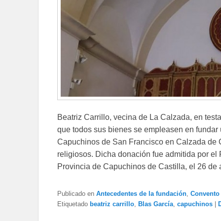
Beatriz Carrillo, vecina de La Calzada, en te
que todos sus bienes se empleasen en fundar
Capuchinos de San Francisco en Calzada de C
religiosos. Dicha donación fue admitida por el 
Provincia de Capuchinos de Castilla, el 26 de 
Publicado en
Antecedentes de la fundación
,
Convento 
Etiquetado
beatriz carrillo
,
Blas García
,
capuchinos
|