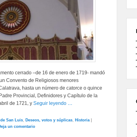
stamento cerrado –de 16 de enero de 1719- mandó
 un Convento de Religiosos menores
alatrava, hasta un número de catorce o quince
Padre Provincial, Definidores y Capítulo de la
abril de 1721, y
Seguir leyendo …
de San Luis
,
Deseos, votos y súplicas
,
Historia
|
Deja un comentario