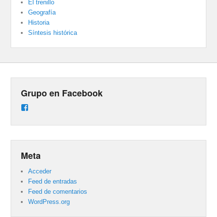
El trenillo
Geografía
Historia
Síntesis histórica
Grupo en Facebook
Ver
perfil
de
groups/487824458431877/learning_content
en
Facebook
Meta
Acceder
Feed de entradas
Feed de comentarios
WordPress.org