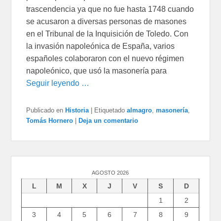
trascendencia ya que no fue hasta 1748 cuando
se acusaron a diversas personas de masones
en el Tribunal de la Inquisición de Toledo. Con
la invasión napoleónica de España, varios
españoles colaboraron con el nuevo régimen
napoleónico, que usó la masonería para
Seguir leyendo …
Publicado en
Historia
|
Etiquetado
almagro
,
masonería
,
Tomás Hornero
|
Deja un comentario
AGOSTO 2026
L
M
X
J
V
S
D
1
2
3
4
5
6
7
8
9