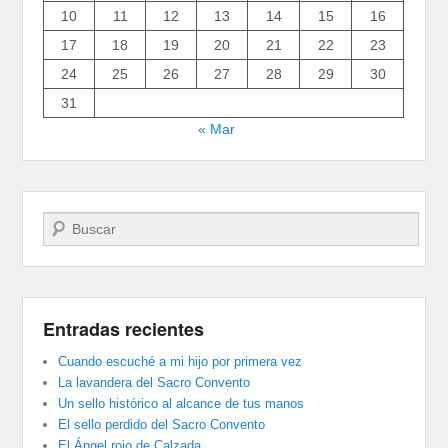
10
11
12
13
14
15
16
17
18
19
20
21
22
23
24
25
26
27
28
29
30
31
« Mar
Buscar
Entradas recientes
Cuando escuché a mi hijo por primera vez
La lavandera del Sacro Convento
Un sello histórico al alcance de tus manos
El sello perdido del Sacro Convento
El Ángel rojo de Calzada