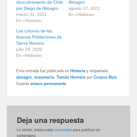
descubrimiento de Chile
Almagro
por Diego de Almagro
agosto 17, 2021
marzo 31, 2021
En «Historia»
En «Historia»
Los colonos de las
Nuevas Poblaciones de
Sierra Morena
julio 29, 2020
En «Historia»
Esta entrada fue publicada en
Historia
y etiquetada
almagro
,
masonería
,
Tomás Hornero
por
Corpus Ruiz
.
Guarda
enlace permanente
.
Deja una respuesta
Lo siento, debes estar
conectado
para publicar un
comentario.