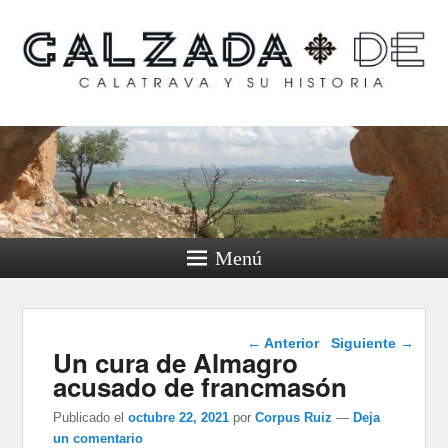
Calzada de Calatrava y
su historia
Menú
Navegación de
←
Anterior
Siguiente
→
Un cura de Almagro
entradas
acusado de francmasón
Publicado el
octubre 22, 2021
por
Corpus Ruiz
—
Deja
un comentario