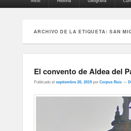
Inicio
Historia
Geografía
Cur
principal
ARCHIVO DE LA ETIQUETA:
SAN MI
El convento de Aldea del P
Publicado el
septiembre 20, 2019
por
Corpus Ruiz
—
D