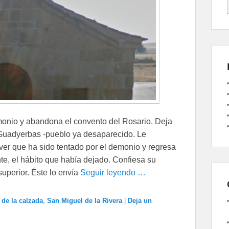
monio y abandona el convento del Rosario. Deja
 Guadyerbas -pueblo ya desaparecido. Le
er que ha sido tentado por el demonio y regresa
te, el hábito que había dejado. Confiesa su
superior. Éste lo envía
Seguir leyendo …
 de la calzada
,
San Miguel de la Rivera
|
Deja un