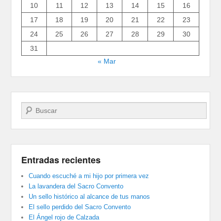
10
11
12
13
14
15
16
17
18
19
20
21
22
23
24
25
26
27
28
29
30
31
« Mar
Buscar
Entradas recientes
Cuando escuché a mi hijo por primera vez
La lavandera del Sacro Convento
Un sello histórico al alcance de tus manos
El sello perdido del Sacro Convento
El Ángel rojo de Calzada