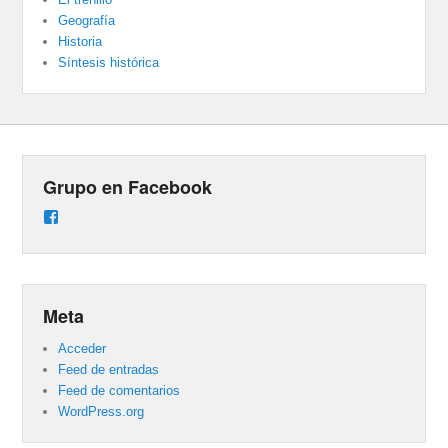
Geografía
Historia
Síntesis histórica
Grupo en Facebook
Ver
perfil
de
groups/487824458431877/learning_content
en
Facebook
Meta
Acceder
Feed de entradas
Feed de comentarios
WordPress.org