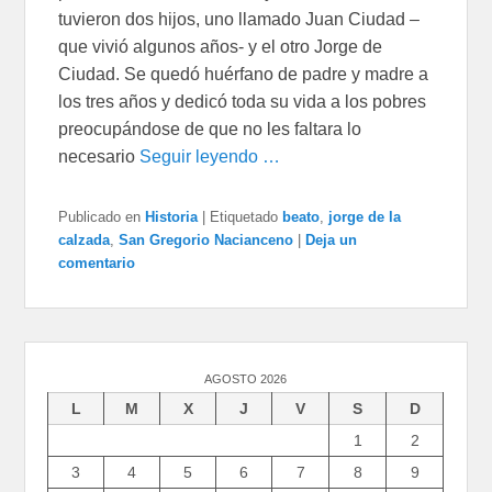
tuvieron dos hijos, uno llamado Juan Ciudad –
que vivió algunos años- y el otro Jorge de
Ciudad. Se quedó huérfano de padre y madre a
los tres años y dedicó toda su vida a los pobres
preocupándose de que no les faltara lo
necesario
Seguir leyendo …
Publicado en
Historia
|
Etiquetado
beato
,
jorge de la
calzada
,
San Gregorio Nacianceno
|
Deja un
comentario
AGOSTO 2026
L
M
X
J
V
S
D
1
2
3
4
5
6
7
8
9