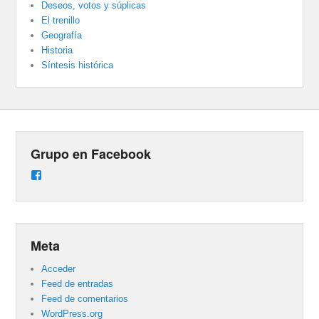
Deseos, votos y súplicas
El trenillo
Geografía
Historia
Síntesis histórica
Grupo en Facebook
Ver
perfil
de
groups/487824458431877/learning_content
en
Facebook
Meta
Acceder
Feed de entradas
Feed de comentarios
WordPress.org