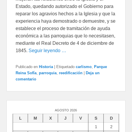
Estado, quedando autorizado el Gobierno para
reparar los agravios hechos a la Iglesia y que la
experiencia haya demostrado o demuestre, y se
establece el proceso de tramitación de ayuda
económica a las parroquias que lo necesitasen,
mediante el Real Decreto de 4 de diciembre de
1845.
Seguir leyendo …
Publicado en
Historia
|
Etiquetado
carlismo
,
Parque
Reina Sofía
,
parroquia
,
reedificación
|
Deja un
comentario
AGOSTO 2026
L
M
X
J
V
S
D
1
2