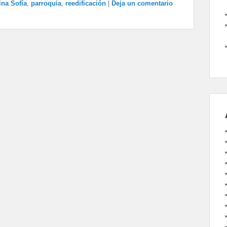
ina Sofía
,
parroquia
,
reedificación
|
Deja un comentario