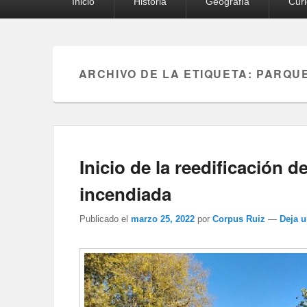
Inicio
Historia
Geografía
Cur
principal
ARCHIVO DE LA ETIQUETA:
PARQUE
Inicio de la reedificación de
incendiada
Publicado el
marzo 25, 2022
por
Corpus Ruiz
—
Deja 