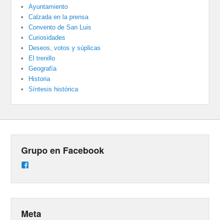
Ayuntamiento
Calzada en la prensa
Convento de San Luis
Curiosidades
Deseos, votos y súplicas
El trenillo
Geografía
Historia
Síntesis histórica
Grupo en Facebook
Ver
perfil
de
groups/487824458431877/learning_content
en
Facebook
Meta