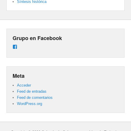
Síntesis histórica
Grupo en Facebook
Ver
perfil
de
groups/487824458431877/learning_content
en
Facebook
Meta
Acceder
Feed de entradas
Feed de comentarios
WordPress.org