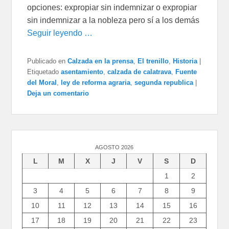
opciones: expropiar sin indemnizar o expropiar
sin indemnizar a la nobleza pero sí a los demás
Seguir leyendo …
Publicado en
Calzada en la prensa
,
El trenillo
,
Historia
|
Etiquetado
asentamiento
,
calzada de calatrava
,
Fuente
del Moral
,
ley de reforma agraria
,
segunda republica
|
Deja un comentario
AGOSTO 2026
L
M
X
J
V
S
D
1
2
3
4
5
6
7
8
9
10
11
12
13
14
15
16
17
18
19
20
21
22
23