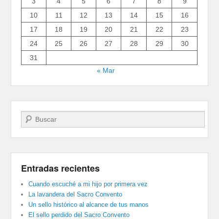
3
4
5
6
7
8
9
10
11
12
13
14
15
16
17
18
19
20
21
22
23
24
25
26
27
28
29
30
31
« Mar
Buscar
Entradas recientes
Cuando escuché a mi hijo por primera vez
La lavandera del Sacro Convento
Un sello histórico al alcance de tus manos
El sello perdido del Sacro Convento