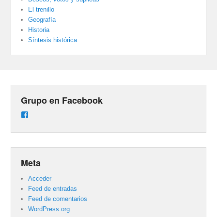
El trenillo
Geografía
Historia
Síntesis histórica
Grupo en Facebook
Ver
perfil
de
groups/487824458431877/learning_content
en
Facebook
Meta
Acceder
Feed de entradas
Feed de comentarios
WordPress.org