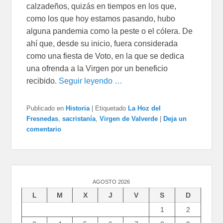
calzadeños, quizás en tiempos en los que,
como los que hoy estamos pasando, hubo
alguna pandemia como la peste o el cólera. De
ahí que, desde su inicio, fuera considerada
como una fiesta de Voto, en la que se dedica
una ofrenda a la Virgen por un beneficio
recibido.
Seguir leyendo …
Publicado en
Historia
|
Etiquetado
La Hoz del
Fresnedas
,
sacristanía
,
Virgen de Valverde
|
Deja un
comentario
AGOSTO 2026
L
M
X
J
V
S
D
1
2