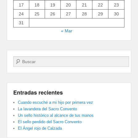
17
18
19
20
21
22
23
24
25
26
27
28
29
30
31
« Mar
Buscar
Entradas recientes
Cuando escuché a mi hijo por primera vez
La lavandera del Sacro Convento
Un sello histórico al alcance de tus manos
El sello perdido del Sacro Convento
El Ángel rojo de Calzada