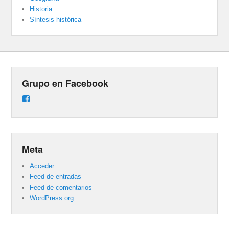
Historia
Síntesis histórica
Grupo en Facebook
Ver
perfil
de
groups/487824458431877/learning_content
en
Facebook
Meta
Acceder
Feed de entradas
Feed de comentarios
WordPress.org