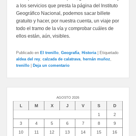
a los servicios que presta la página del Instituto
Geográfico Nacional, podemos sacar billete
gratuito y hacer, por nuestra cuenta, un viaje por
todo el tramo de la vía y comprobar cuáles de
ellos están, aún, visibles.
Publicado en
El trenillo
,
Geografía
,
Historia
|
Etiquetado
aldea del rey
,
calzada de calatrava
,
hernán muñoz
,
trenillo
|
Deja un comentario
AGOSTO 2026
L
M
X
J
V
S
D
1
2
3
4
5
6
7
8
9
10
11
12
13
14
15
16