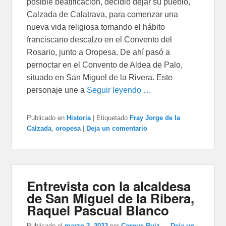
posible beatificación, decidió dejar su pueblo,
Calzada de Calatrava, para comenzar una
nueva vida religiosa tomando el hábito
franciscano descalzo en el Convento del
Rosario, junto a Oropesa. De ahí pasó a
pernoctar en el Convento de Aldea de Palo,
situado en San Miguel de la Rivera. Este
personaje une a
Seguir leyendo …
Publicado en
Historia
|
Etiquetado
Fray Jorge de la
Calzada
,
oropesa
|
Deja un comentario
Entrevista con la alcaldesa
de San Miguel de la Ribera,
Raquel Pascual Blanco
Publicado el
marzo 3, 2023
por
Corpus Ruiz
—
Deja un