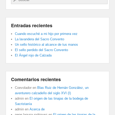
Entradas recientes
Cuando escuché a mi hijo por primera vez
La lavandera del Sacro Convento
Un sello histórico al alcance de tus manos
El sello perdido del Sacro Convento
El Ángel rojo de Calzada
Comentarios recientes
Coevolador
en
Blas Ruiz de Hernán González, un
aventurero calzadeño del siglo XVI (I)
admin
en
El origen de las tinajas de la bodega de
Sacristanía
admin
en
Acerca de
pepe laguna rodriguez
en
El origen de las tinajas de la