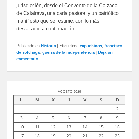
jurisdicción, desde el Convento de la Calzada
de Calatrava, una carta pastoral y un patriótico
manifiesto que se resume, con lo más
destacado, a continuación.
Publicado en
Historia
|
Etiquetado
capuchinos
,
francisco
de solchaga
,
guerra de la independencia
|
Deja un
comentario
AGOSTO 2026
L
M
X
J
V
S
D
1
2
3
4
5
6
7
8
9
10
11
12
13
14
15
16
17
18
19
20
21
22
23