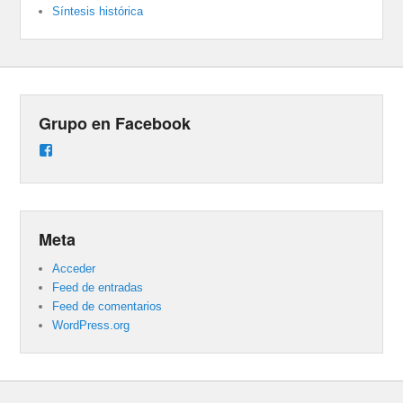
Síntesis histórica
Grupo en Facebook
Ver
perfil
de
groups/487824458431877/learning_content
en
Facebook
Meta
Acceder
Feed de entradas
Feed de comentarios
WordPress.org