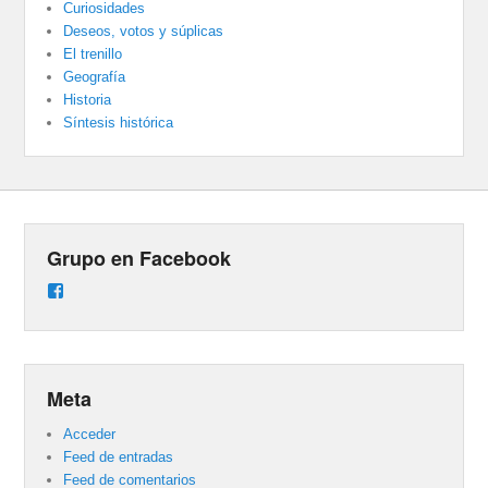
Curiosidades
Deseos, votos y súplicas
El trenillo
Geografía
Historia
Síntesis histórica
Grupo en Facebook
Ver
perfil
de
groups/487824458431877/learning_content
en
Facebook
Meta
Acceder
Feed de entradas
Feed de comentarios