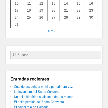
10
11
12
13
14
15
16
17
18
19
20
21
22
23
24
25
26
27
28
29
30
31
« Mar
Buscar
Entradas recientes
Cuando escuché a mi hijo por primera vez
La lavandera del Sacro Convento
Un sello histórico al alcance de tus manos
El sello perdido del Sacro Convento
El Ángel rojo de Calzada