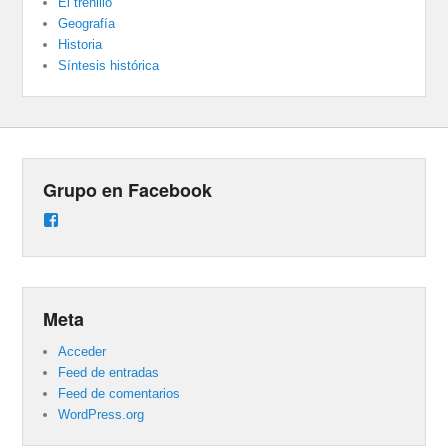
El trenillo
Geografía
Historia
Síntesis histórica
Grupo en Facebook
Ver
perfil
de
groups/487824458431877/learning_content
en
Facebook
Meta
Acceder
Feed de entradas
Feed de comentarios
WordPress.org