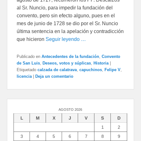
al Sr. Nuncio, para impedir la fundación del
convento, pero sin efecto alguno, pues en el
mes de junio de 1728 se dio por el Sr. Nuncio
última sentencia en la apelación y contradicción
que hicieron
Seguir leyendo …
Publicado en
Antecedentes de la fundación
,
Convento
de San Luis
,
Deseos, votos y súplicas
,
Historia
|
Etiquetado
calzada de calatrava
,
capuchinos
,
Felipe V
,
licencia
|
Deja un comentario
AGOSTO 2026
L
M
X
J
V
S
D
1
2
3
4
5
6
7
8
9