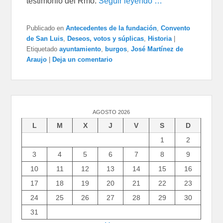
testimonio del Rmo.
Seguir leyendo …
Publicado en
Antecedentes de la fundación
,
Convento
de San Luis
,
Deseos, votos y súplicas
,
Historia
|
Etiquetado
ayuntamiento
,
burgos
,
José Martínez de
Araujo
|
Deja un comentario
AGOSTO 2026
L
M
X
J
V
S
D
1
2
3
4
5
6
7
8
9
10
11
12
13
14
15
16
17
18
19
20
21
22
23
24
25
26
27
28
29
30
31