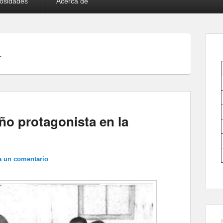
iosidades
Acerca de
L
ño protagonista en la
a un comentario