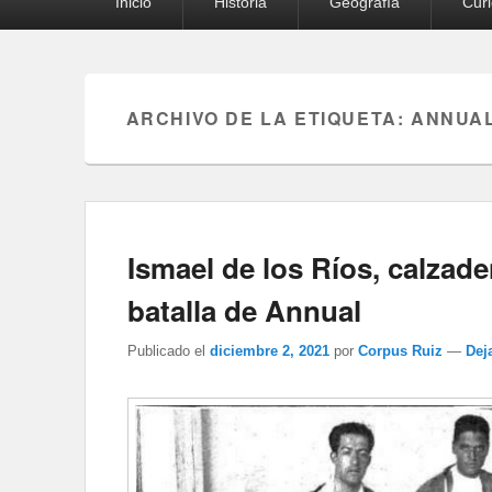
Inicio
Historia
Geografía
Cur
principal
ARCHIVO DE LA ETIQUETA:
ANNUA
Ismael de los Ríos, calzade
batalla de Annual
Publicado el
diciembre 2, 2021
por
Corpus Ruiz
—
Dej