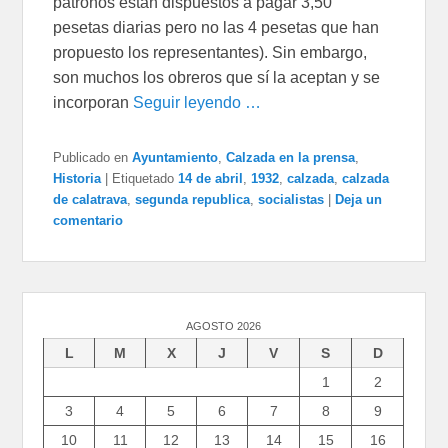
patronos están dispuestos a pagar 3,50
pesetas diarias pero no las 4 pesetas que han
propuesto los representantes). Sin embargo,
son muchos los obreros que sí la aceptan y se
incorporan
Seguir leyendo …
Publicado en
Ayuntamiento
,
Calzada en la prensa
,
Historia
|
Etiquetado
14 de abril
,
1932
,
calzada
,
calzada
de calatrava
,
segunda republica
,
socialistas
|
Deja un
comentario
AGOSTO 2026
L
M
X
J
V
S
D
1
2
3
4
5
6
7
8
9
10
11
12
13
14
15
16