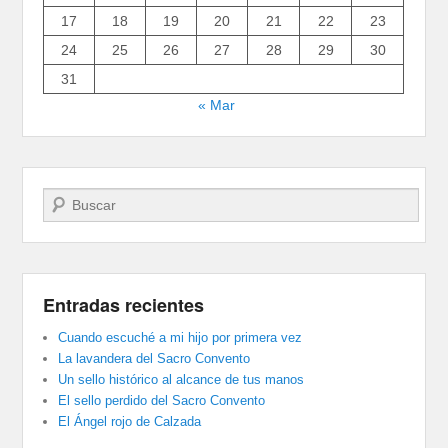
17
18
19
20
21
22
23
24
25
26
27
28
29
30
31
« Mar
Buscar
Entradas recientes
Cuando escuché a mi hijo por primera vez
La lavandera del Sacro Convento
Un sello histórico al alcance de tus manos
El sello perdido del Sacro Convento
El Ángel rojo de Calzada