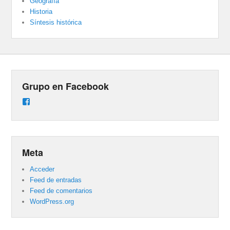
Geografía
Historia
Síntesis histórica
Grupo en Facebook
Ver
perfil
de
groups/487824458431877/learning_content
en
Facebook
Meta
Acceder
Feed de entradas
Feed de comentarios
WordPress.org