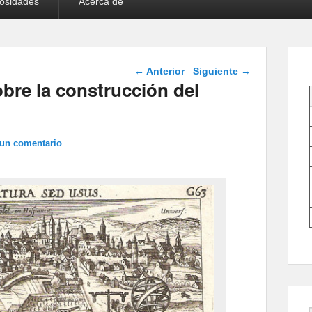
iosidades
Acerca de
Navegación de
←
Anterior
Siguiente
→
entradas
obre la construcción del
 un comentario