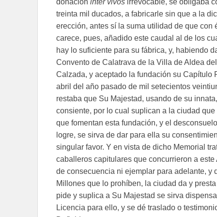
donación
inter vivos
irrevocable, se obligaba c
treinta mil ducados, a fabricarle sin que a la di
erección, antes sí la suma utilidad de que con é
carece, pues, añadido este caudal al de los c
hay lo suficiente para su fábrica, y, habiendo d
Convento de Calatrava de la Villa de Aldea del
Calzada, y aceptado la fundación su Capítulo P
abril del año pasado de mil setecientos veintiu
restaba que Su Majestad, usando de su innata, 
consiente, por lo cual suplican a la ciudad que
que fomentan esta fundación, y el desconsuelo
logre, se sirva de dar para ella su consentimi
singular favor. Y en vista de dicho Memorial tra
caballeros capitulares que concurrieron a este
de consecuencia ni ejemplar para adelante, y d
Millones que lo prohíben, la ciudad da y presta
pide y suplica a Su Majestad se sirva dispensa
Licencia para ello, y se dé traslado o testimon