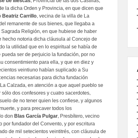
sé de Illescas
, Provincial de las dos Castillas,
de la dicha Orden y Provincia, en que dicen que
ó
Beatriz Carrillo
, vecina de la villa de La
el remanente de sus bienes, que llegaba a
u Sagrada Religión, en que hubiese de haber
e hecho notoria dicha cláusula al Concejo de
o la utilidad que en lo espiritual se había de
 pueda ser de perjuicio la fundación, por no
u consentimiento para ella, y que en diez y
cientos veintiuno habían suplicado a Su
cencias necesarias para dicha fundación
e La Calzada, en atención a que aquel pueblo se
sólo dos confesores y cuatro sacerdotes,
uelo de no tener quien les confiese, y algunos
 muerte, y para precaver todos los
ado don
Blas García Pulgar
, Presbítero, vecino
o por fundador del Convento, y por escritura
o de mil setecientos veintitrés, con cláusula de