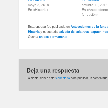
mayo 8, 2018
octubre 11, 2016
En «Historia»
En «Antecedente
fundación»
Esta entrada fue publicada en
Antecedentes de la fund
Historia
y etiquetada
calzada de calatrava
,
capuchinos
Guarda
enlace permanente
.
Deja una respuesta
Lo siento, debes estar
conectado
para publicar un comentario