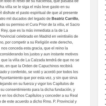
on todo el resto de su hacienda, que pasaba de
cha villa se le siga el más leve gasto en su
l disfrute el pasto espiritual de que al presente
uatro mil ducados del legado de
Beatriz Carrillo
,
ado su permiso el Cura Prior de la villa, el Sacro
 Rey, que es la más inmediata a la de La
rovincial celebrado en Madrid en veintiséis de
no, por competir a su Religión este derecho,
nos conceda esta gracia, que el reino la
 considerando los justos y aun instante motivos
 que la villa de La Calzada tendrá de que no se
ento, en que la Orden de Capuchinos recibirá
tado y conferido, se votó y acordó por todos los
 Ayuntamiento que por esta vez, y sin que sirva
ejando en su fuerza y vigor los Capítulos de
 su consentimiento para la dicha fundación, y
r en los dichos Capítulos y conceder a su Real
io de este acuerdo a dicho Rmo. P. Provincial y