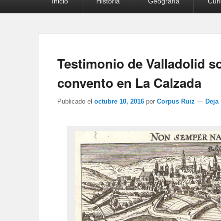
Inicio
Historia
Geografía
Cur
principal
Testimonio de Valladolid s
convento en La Calzada
Publicado el
octubre 10, 2016
por
Corpus Ruiz
—
Deja