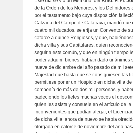
Este día se vio un Memorial del
Rmo. P. Fr. Jo
de la Orden de los Menores, y los Definidores 
por el testamento bajo cuya disposición falleci
Calzada del Campo de Calatrava, mandó que d
cuatro mil ducados, se erija un Convento de s
catorce a quince Religiosos, y que, habiéndos
dicha villa y sus Capitulares, quien reconociend
seguir a este común, y que en ningún tiempo le
poder adquirir bienes, habían dado unánimes s
nueve de diciembre del año pasado de mil sete
Majestad que hasta que se consiguiesen las li
permitiese poner un Hospicio en dicha villa d
componía de más de dos mil personas, y haber 
padeciendo los fieles muchas veces el descons
quien les asista y consuele en el artículo de la
inconvenientes que podían alegar, el Licenci
de dicha villa, ahora de nuevo se había ofrecid
otorgada en catorce de noviembre del año pasad