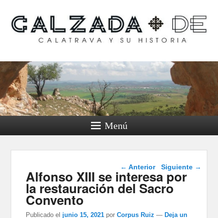
Calzada de Calatrava y
su historia
Menú
Navegación de
←
Anterior
Siguiente
→
Alfonso XIII se interesa por
entradas
la restauración del Sacro
Convento
Publicado el
junio 15, 2021
por
Corpus Ruiz
—
Deja un