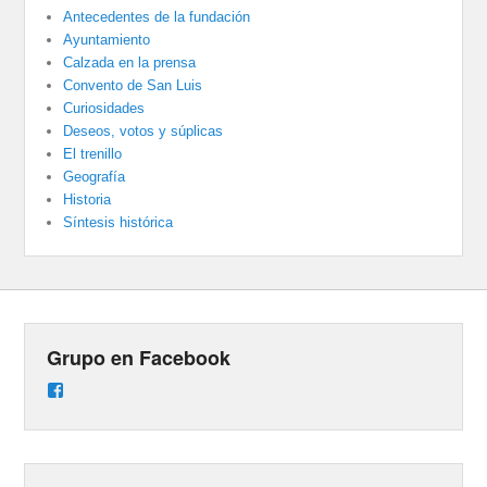
Antecedentes de la fundación
Ayuntamiento
Calzada en la prensa
Convento de San Luis
Curiosidades
Deseos, votos y súplicas
El trenillo
Geografía
Historia
Síntesis histórica
Grupo en Facebook
Ver
perfil
de
groups/487824458431877/learning_content
en
Facebook