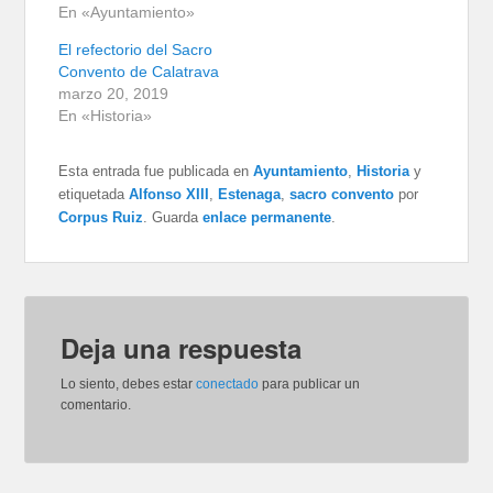
En «Ayuntamiento»
El refectorio del Sacro
Convento de Calatrava
marzo 20, 2019
En «Historia»
Esta entrada fue publicada en
Ayuntamiento
,
Historia
y
etiquetada
Alfonso XIII
,
Estenaga
,
sacro convento
por
Corpus Ruiz
. Guarda
enlace permanente
.
Deja una respuesta
Lo siento, debes estar
conectado
para publicar un
comentario.