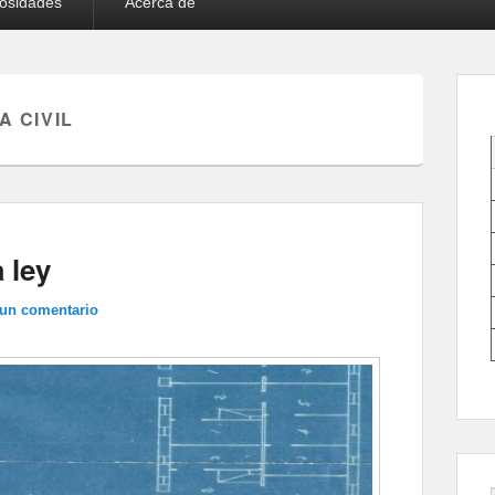
iosidades
Acerca de
A CIVIL
a ley
 un comentario