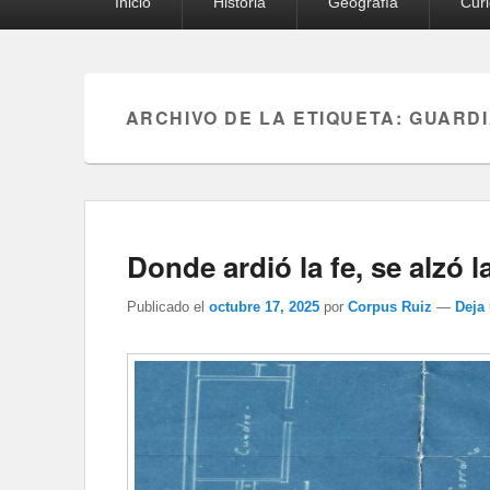
Inicio
Historia
Geografía
Cur
principal
ARCHIVO DE LA ETIQUETA:
GUARDI
Donde ardió la fe, se alzó l
Publicado el
octubre 17, 2025
por
Corpus Ruiz
—
Deja