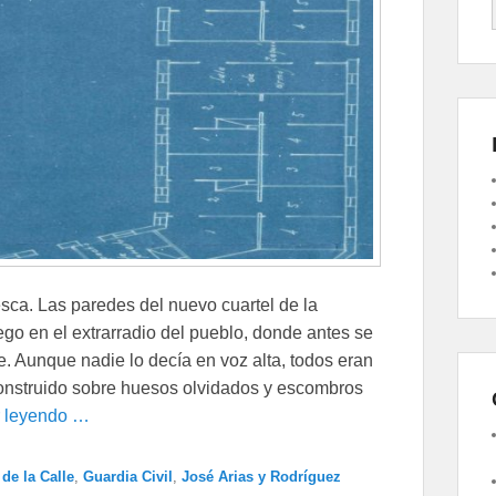
fresca. Las paredes del nuevo cuartel de la
go en el extrarradio del pueblo, donde antes se
e. Aunque nadie lo decía en voz alta, todos eran
construido sobre huesos olvidados y escombros
r leyendo …
de la Calle
,
Guardia Civil
,
José Arias y Rodríguez