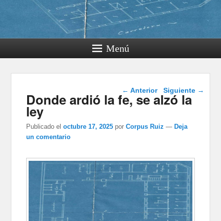
Menú
Navegación de
←
Anterior
Siguiente
→
Donde ardió la fe, se alzó la
entradas
ley
Publicado el
octubre 17, 2025
por
Corpus Ruiz
—
Deja
un comentario