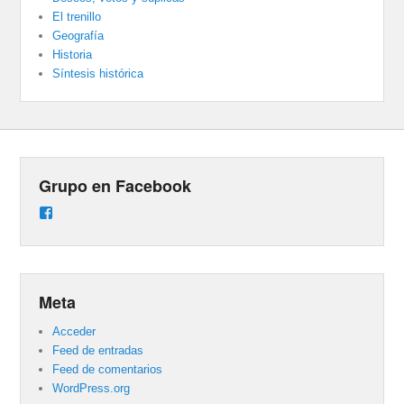
El trenillo
Geografía
Historia
Síntesis histórica
Grupo en Facebook
Ver
perfil
de
groups/487824458431877/learning_content
en
Facebook
Meta
Acceder
Feed de entradas
Feed de comentarios
WordPress.org