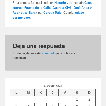
Esta entrada fue publicada en
Historia
y etiquetada
Casa
cuartel
,
Fausto de la Calle
,
Guardia Civil
,
José Arias y
Rodríguez Barba
por
Corpus Ruiz
. Guarda
enlace
permanente
.
Deja una respuesta
Lo siento, debes estar
conectado
para publicar un
comentario.
AGOSTO 2026
L
M
X
J
V
S
D
1
2