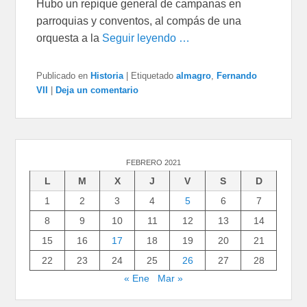
Hubo un repique general de campanas en
parroquias y conventos, al compás de una
orquesta a la
Seguir leyendo …
Publicado en
Historia
|
Etiquetado
almagro
,
Fernando
VII
|
Deja un comentario
FEBRERO 2021
L
M
X
J
V
S
D
1
2
3
4
5
6
7
8
9
10
11
12
13
14
15
16
17
18
19
20
21
22
23
24
25
26
27
28
« Ene
Mar »