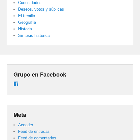
Curiosidades
Deseos, votos y súplicas
El trenillo
Geografía
Historia
Síntesis histórica
Grupo en Facebook
Ver
perfil
de
groups/487824458431877/learning_content
en
Facebook
Meta
Acceder
Feed de entradas
Feed de comentarios