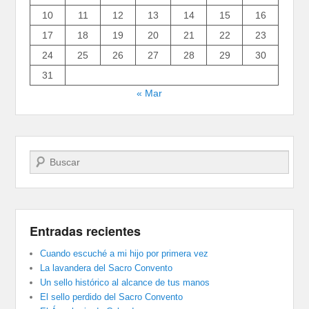
10
11
12
13
14
15
16
17
18
19
20
21
22
23
24
25
26
27
28
29
30
31
« Mar
Buscar
Entradas recientes
Cuando escuché a mi hijo por primera vez
La lavandera del Sacro Convento
Un sello histórico al alcance de tus manos
El sello perdido del Sacro Convento