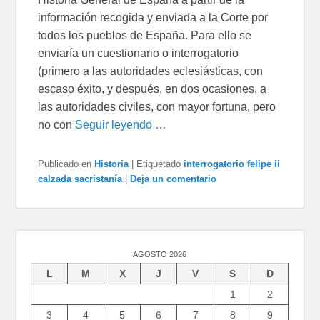
información recogida y enviada a la Corte por
todos los pueblos de España. Para ello se
enviaría un cuestionario o interrogatorio
(primero a las autoridades eclesiásticas, con
escaso éxito, y después, en dos ocasiones, a
las autoridades civiles, con mayor fortuna, pero
no con
Seguir leyendo …
Publicado en
Historia
|
Etiquetado
interrogatorio felipe ii
calzada sacristanía
|
Deja un comentario
AGOSTO 2026
L
M
X
J
V
S
D
1
2
3
4
5
6
7
8
9