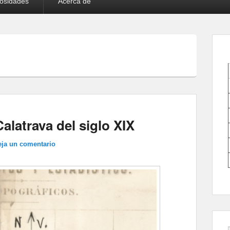
iosidades
Acerca de
alatrava del siglo XIX
eja un comentario