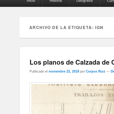
Inicio
Historia
Geografía
Cur
principal
ARCHIVO DE LA ETIQUETA:
IGN
Los planos de Calzada de C
Publicado el
noviembre 22, 2018
por
Corpus Ruiz
—
D