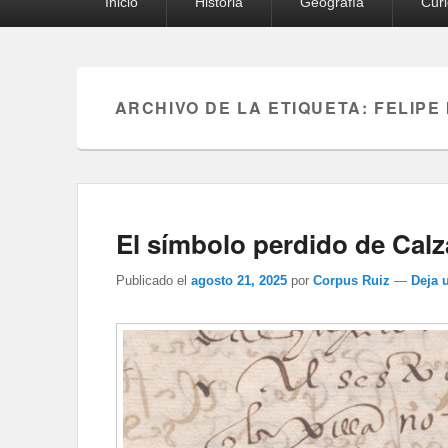
Inicio
Historia
Geografía
Cur
principal
ARCHIVO DE LA ETIQUETA:
FELIPE 
El símbolo perdido de Cal
Publicado el
agosto 21, 2025
por
Corpus Ruiz
—
Deja 