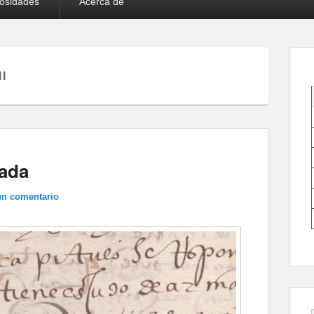
iosidades
Acerca de
II
zada
un comentario