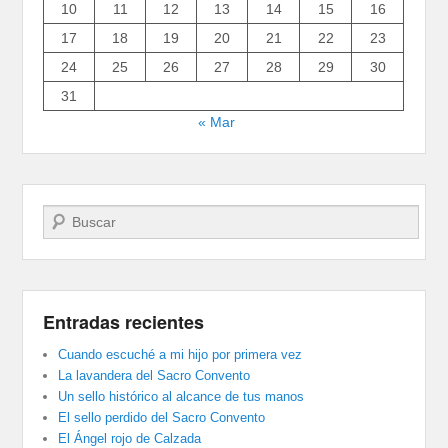
10
11
12
13
14
15
16
17
18
19
20
21
22
23
24
25
26
27
28
29
30
31
« Mar
Buscar
Entradas recientes
Cuando escuché a mi hijo por primera vez
La lavandera del Sacro Convento
Un sello histórico al alcance de tus manos
El sello perdido del Sacro Convento
El Ángel rojo de Calzada