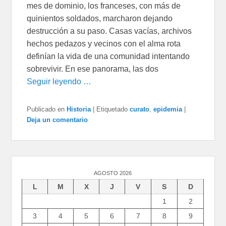
mes de dominio, los franceses, con más de
quinientos soldados, marcharon dejando
destrucción a su paso. Casas vacías, archivos
hechos pedazos y vecinos con el alma rota
definían la vida de una comunidad intentando
sobrevivir. En ese panorama, las dos
Seguir leyendo …
Publicado en
Historia
|
Etiquetado
curato
,
epidemia
|
Deja un comentario
AGOSTO 2026
L
M
X
J
V
S
D
1
2
3
4
5
6
7
8
9