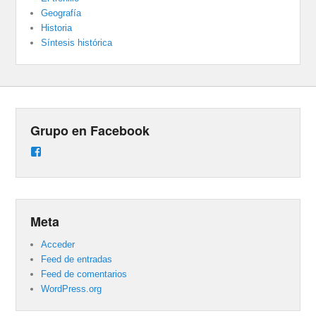
Geografía
Historia
Síntesis histórica
Grupo en Facebook
Ver
perfil
de
groups/487824458431877/learning_content
en
Facebook
Meta
Acceder
Feed de entradas
Feed de comentarios
WordPress.org