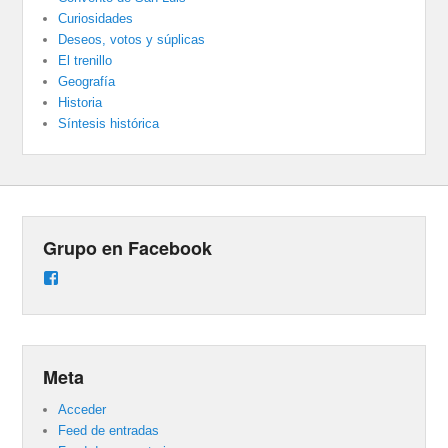
Curiosidades
Deseos, votos y súplicas
El trenillo
Geografía
Historia
Síntesis histórica
Grupo en Facebook
Ver
perfil
de
groups/487824458431877/learning_content
en
Facebook
Meta
Acceder
Feed de entradas